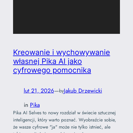
Kreowanie i wychowywanie
własnej Pika AI jako
cyfrowego pomocnika
lut 21, 2026
—
Jakub Drzewicki
by
in
Pika
Pika AI Selves to nowy rozdział w świecie sztucznej
inteligencji, który warto poznać. Wyobraźcie sobie,
że wasze cyfrowe "ja" może nie tylko istnieć, ale