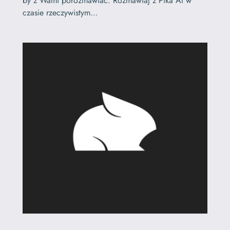
by z Wami porozmawiać. Rozmawiaj z Pika AI w
czasie rzeczywistym…