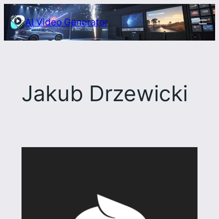
Przejdź
AI Video Generator
do
treści
Jakub Drzewicki