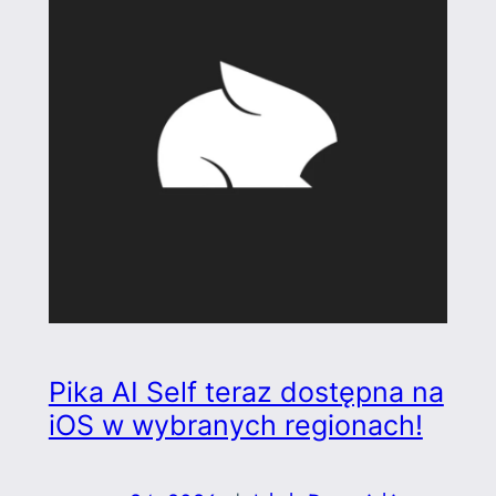
Pika AI Self teraz dostępna na
iOS w wybranych regionach!