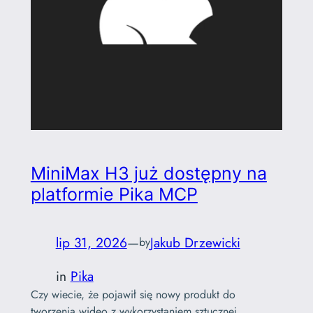
MiniMax H3 już dostępny na
platformie Pika MCP
lip 31, 2026
—
Jakub Drzewicki
by
in
Pika
Czy wiecie, że pojawił się nowy produkt do
tworzenia wideo z wykorzystaniem sztucznej