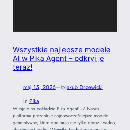
Wszystkie najlepsze modele
AI w Pika Agent – odkryj je
teraz!
maj 15, 2026
—
Jakub Drzewicki
by
in
Pika
Witajcie na pokładzie Pika Agent! 🎉 Nasza
platforma prezentuje najnowocześniejsze modele
generatywne, które obejmują nie tylko obraz i wideo,
ale również audio. Wszystko to dostępne teraz w