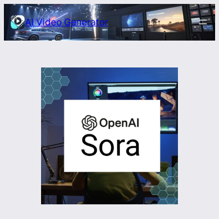
Przejdź
AI Video Generator
do
treści