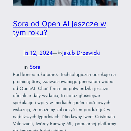
Sora od Open AI jeszcze w
tym roku?
lis 12, 2024
—
Jakub Drzewicki
by
in
Sora
Pod koniec roku branża technologiczna oczekuje na
premierę Sory, zaawansowanego generatora wideo
od OpenAI. Choć firma nie potwierdziła jeszcze
oficjalnie daty wydania, to coraz głośniejsze
spekulacje i wpisy w mediach społecznościowych
wskazują, że możemy zobaczyć ten produkt już w
najbliższych tygodniach. Niedawny tweet Cristobala
Valenzueli, twórcy Runway ML, popularnej platformy
do tworzenia treści wideo i…