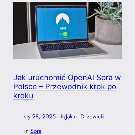
Jak uruchomić OpenAI Sora w
Polsce – Przewodnik krok po
kroku
sty 28, 2025
—
Jakub Drzewicki
by
in
Sora