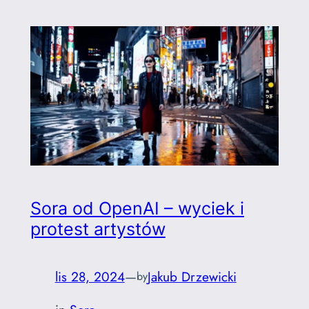
Sora od OpenAI – wyciek i
protest artystów
lis 28, 2024
—
Jakub Drzewicki
by