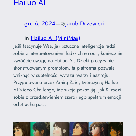
Hailuo AI
gru 6, 2024
—
Jakub Drzewicki
by
in
Hailuo AI (MiniMax)
Jeśli fascynuje Was, jak sztuczna inteligencja radzi
sobie z interpretowaniem ludzkich emocji, koniecznie
zwróćcie uwagę na Hailuo AI. Dzięki precyzyjnie
skonstruowanym promptom, ta platforma pozwala
wniknąć w subtelności wyrazu twarzy i nastroju.
Przygotowane przez Amirę Zairi, twórczynię Hailuo
AI Video Challenge, instrukcje pokazują, jak SI radzi
sobie z przedstawianiem szerokiego spektrum emocji
od strachu po…