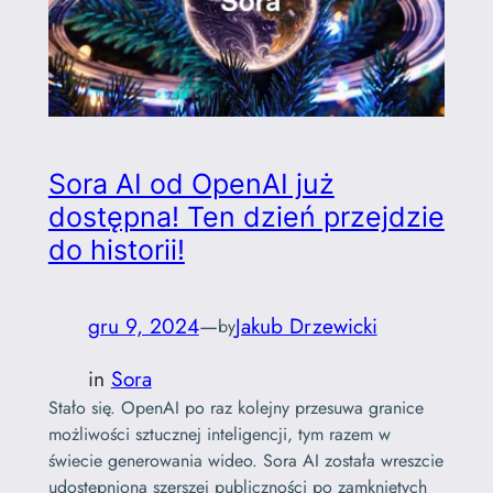
Sora AI od OpenAI już
dostępna! Ten dzień przejdzie
do historii!
gru 9, 2024
—
Jakub Drzewicki
by
in
Sora
Stało się. OpenAI po raz kolejny przesuwa granice
możliwości sztucznej inteligencji, tym razem w
świecie generowania wideo. Sora AI została wreszcie
udostępniona szerszej publiczności po zamkniętych