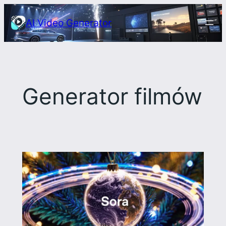
Przejdź
AI Video Generator
do
treści
Generator filmów