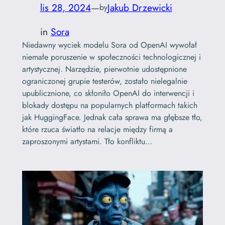
lis 28, 2024
—
Jakub Drzewicki
by
in
Sora
Niedawny wyciek modelu Sora od OpenAI wywołał
niemałe poruszenie w społeczności technologicznej i
artystycznej. Narzędzie, pierwotnie udostępnione
ograniczonej grupie testerów, zostało nielegalnie
upublicznione, co skłoniło OpenAI do interwencji i
blokady dostępu na popularnych platformach takich
jak HuggingFace. Jednak cała sprawa ma głębsze tło,
które rzuca światło na relacje między firmą a
zaproszonymi artystami. Tło konfliktu…