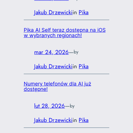
Jakub Drzewicki
in
Pika
Pika AI Self teraz dostępna na iOS
w wybranych regionach!
mar 24, 2026
—
by
Jakub Drzewicki
in
Pika
Numery telefonów dla AI już
dostępne!
lut 28, 2026
—
by
Jakub Drzewicki
in
Pika