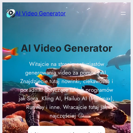
Przejdź
AI Video Generator
do
treści
AI Video Generator
Witajcie na stronie entuzjastów
generowania video za pomocą AI.
Znajdziecie tutaj nowinki, ciekawostki i
poradniki dotyczące takich programów
jak Sora, Kling AI, Hailuo AI (Minimax),
Runway i inne. Wracajcie tutaj jak
najczęściej 🙂