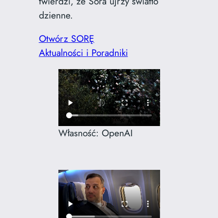
twierdzi, ze Sora ujrzy światło
dzienne.
Otwórz SORĘ
Aktualności i Poradniki
Własność: OpenAI