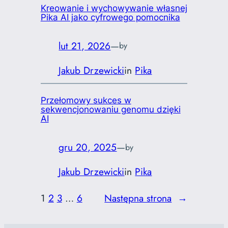
Kreowanie i wychowywanie własnej
Pika AI jako cyfrowego pomocnika
lut 21, 2026
—
by
Jakub Drzewicki
in
Pika
Przełomowy sukces w
sekwencjonowaniu genomu dzięki
AI
gru 20, 2025
—
by
Jakub Drzewicki
in
Pika
1
2
3
…
6
Następna strona
→