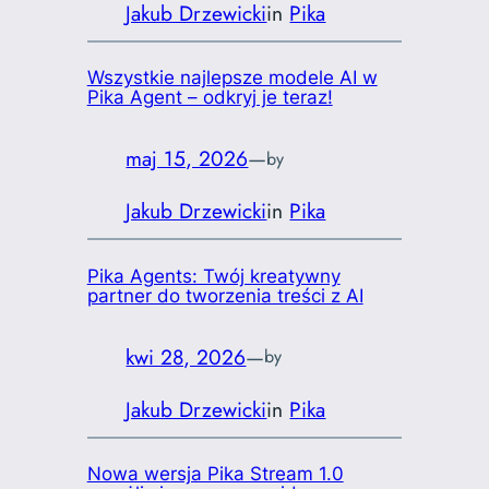
Jakub Drzewicki
in
Pika
Wszystkie najlepsze modele AI w
Pika Agent – odkryj je teraz!
maj 15, 2026
—
by
Jakub Drzewicki
in
Pika
Pika Agents: Twój kreatywny
partner do tworzenia treści z AI
kwi 28, 2026
—
by
Jakub Drzewicki
in
Pika
Nowa wersja Pika Stream 1.0