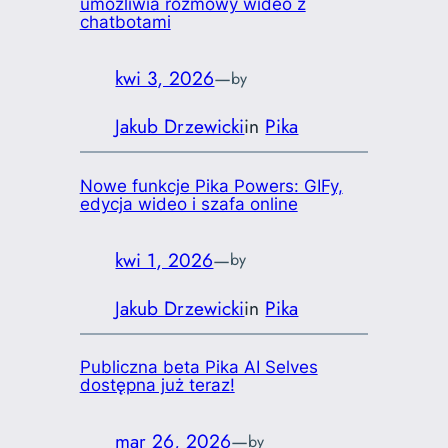
umożliwia rozmowy wideo z
chatbotami
kwi 3, 2026
—
by
Jakub Drzewicki
in
Pika
Nowe funkcje Pika Powers: GIFy,
edycja wideo i szafa online
kwi 1, 2026
—
by
Jakub Drzewicki
in
Pika
Publiczna beta Pika AI Selves
dostępna już teraz!
mar 26, 2026
—
by