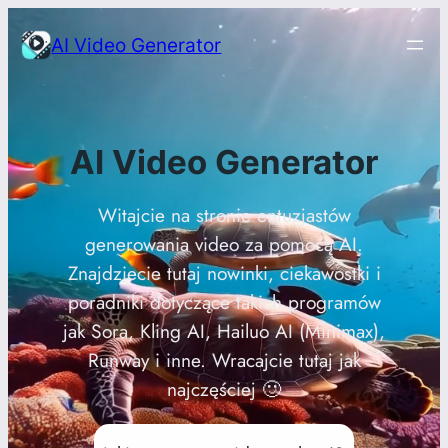
Przejdź
AI Video Generator
do
treści
AI Video Generator
Witajcie na stronie entuzjastów
generowania video za pomocą AI.
Znajdziecie tutaj nowinki, ciekawostki i
poradniki dotyczące takich programów
jak Sora, Kling AI, Hailuo AI (Minimax),
Runway i inne. Wracajcie tutaj jak
najczęściej 🙂