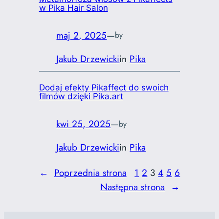
w Pika Hair Salon
maj 2, 2025
—
by
Jakub Drzewicki
in
Pika
Dodaj efekty Pikaffect do swoich
filmów dzięki Pika.art
kwi 25, 2025
—
by
Jakub Drzewicki
in
Pika
←
Poprzednia strona
1
2
3
4
5
6
Następna strona
→