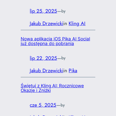
lip 25, 2025
—
by
Jakub Drzewicki
in
Kling AI
Nowa aplikacja iOS Pika AI Social
już dostępna do pobrania
lip 22, 2025
—
by
Jakub Drzewicki
in
Pika
Świętuj z Kling AI: Rocznicowe
Okazje i Zniżki
cze 5, 2025
—
by