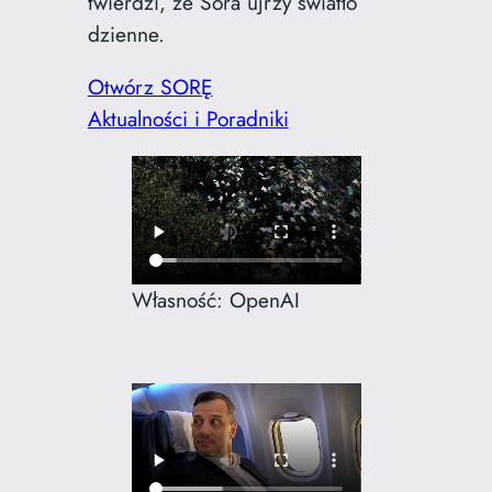
twierdzi, ze Sora ujrzy światło
dzienne.
Otwórz SORĘ
Aktualności i Poradniki
Własność: OpenAI