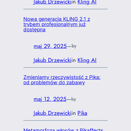
Jakub Drzewicki
in
Kling AI
Nowa generacja KLING 2.1 z
trybem profesjonalnym już
dostępna
maj 29, 2025
—
by
Jakub Drzewicki
in
Kling AI
Zmieniamy rzeczywistość z Pika:
od problemów do zabawy
maj 12, 2025
—
by
Jakub Drzewicki
in
Pika
Metamorfoza włosów z Pikaffects