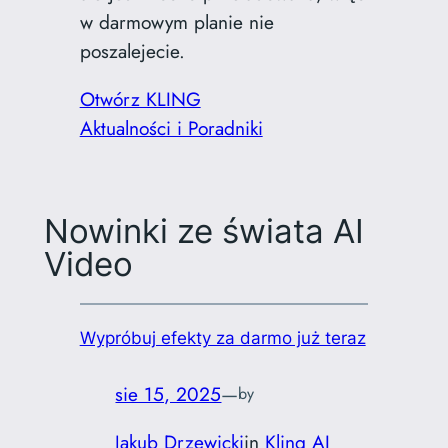
w darmowym planie nie
poszalejecie.
Otwórz KLING
Aktualności i Poradniki
Nowinki ze świata AI
Video
Wypróbuj efekty za darmo już teraz
sie 15, 2025
—
by
Jakub Drzewicki
in
Kling AI