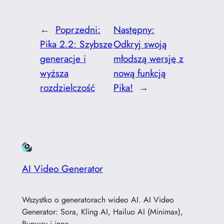
←
Poprzedni:
Następny:
Pika 2.2: Szybsze
Odkryj swoją
generacje i
młodszą wersję z
wyższa
nową funkcją
rozdzielczość
Pika!
→
AI Video Generator
Wszystko o generatorach wideo AI. AI Video
Generator: Sora, Kling AI, Hailuo AI (Minimax),
Runway i inne.