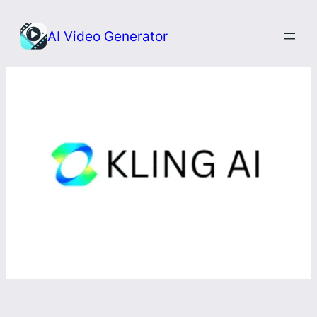
Przejdź
do
AI Video Generator
treści