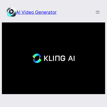
Przejdź
do
AI Video Generator
treści