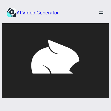
Przejdź
do
AI Video Generator
treści