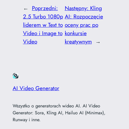
←
Poprzedni:
Następny:
Kling
2.5 Turbo 1080p
AI: Rozpoczęcie
liderem w Text to
oceny prac po
Video i Image to
konkursie
Video
kreatywnym
→
AI Video Generator
Wszystko o generatorach wideo AI. AI Video
Generator: Sora, Kling AI, Hailuo AI (Minimax),
Runway i inne.