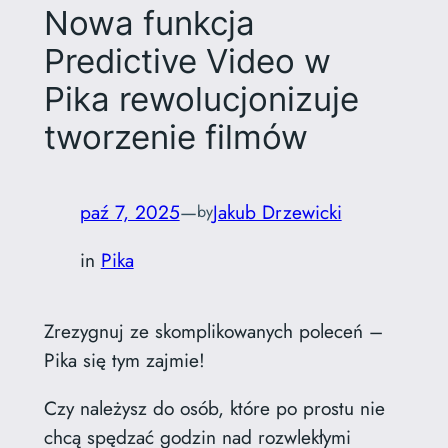
Nowa funkcja
Predictive Video w
Pika rewolucjonizuje
tworzenie filmów
paź 7, 2025
—
Jakub Drzewicki
by
in
Pika
Zrezygnuj ze skomplikowanych poleceń –
Pika się tym zajmie!
Czy należysz do osób, które po prostu nie
chcą spędzać godzin nad rozwlekłymi