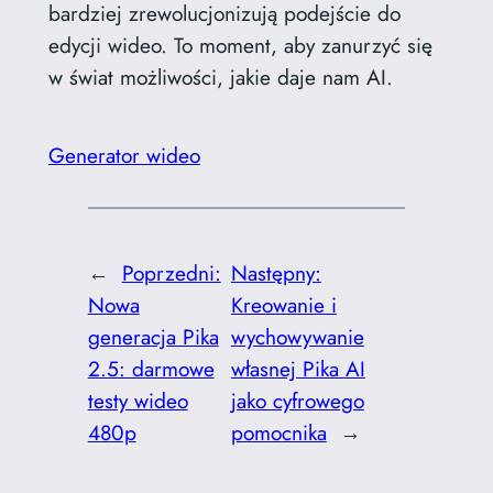
bardziej zrewolucjonizują podejście do
edycji wideo. To moment, aby zanurzyć się
w świat możliwości, jakie daje nam AI.
Generator wideo
←
Poprzedni:
Następny:
Nowa
Kreowanie i
generacja Pika
wychowywanie
2.5: darmowe
własnej Pika AI
testy wideo
jako cyfrowego
480p
pomocnika
→