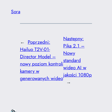
Sora
Następny:
←
Poprzedni:
Pika 2.1 –
Hailuo T2V-01-
Nowy
Director Model –
standard
nowy poziom kontroli
wideo AI w
kamery w
jakości 1080p
generowanych wideo
→