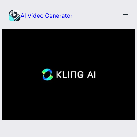
Przejdź
do
AI Video Generator
treści