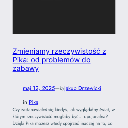
Zmieniamy rzeczywistość z
Pika: od problemów do
zabawy
maj 12, 2025
—
Jakub Drzewicki
by
in
Pika
Czy zastanawiałeś się kiedyś, jak wyglądałby świat, w
którym rzeczywistość mogłaby być… opcjonalna?
Dzięki Pika możesz wtedy spojrzeć inaczej na to, co