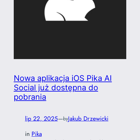
Nowa aplikacja iOS Pika AI
Social już dostępna do
pobrania
lip 22, 2025
—
Jakub Drzewicki
by
in
Pika