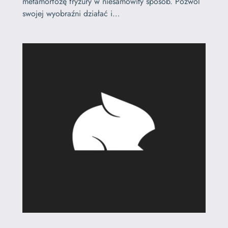
metamorfozę fryzury w niesamowity sposób. Pozwól
swojej wyobraźni działać i…