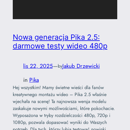
Nowa generacja Pika 2.5:
darmowe testy wideo 480p
lis 22, 2025
—
Jakub Drzewicki
by
in
Pika
Hej wszystkim! Mamy świetne wieści dla fanów
kreatywnego montażu wideo – Pika 2.5 właśnie
wjechała na scenę! Ta najnowsza wersja modelu
zaskakuje nowymi możliwościami, które pokochacie.
Wyposażona w tryby rozdzielczości 480p, 720p i
1080p, pozwala dopasować wyniki do Waszych
potrzeb. Dla tych, którzy lubią testować nowinki,