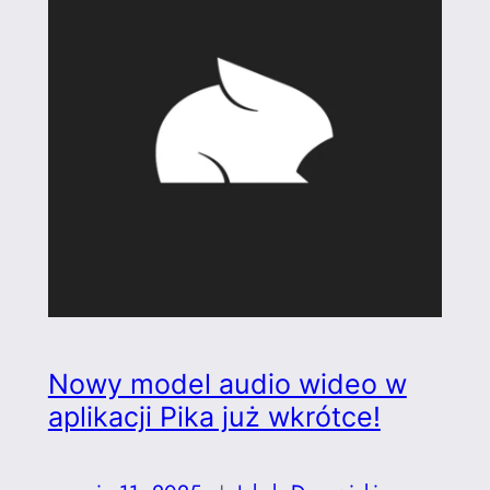
Nowy model audio wideo w
aplikacji Pika już wkrótce!