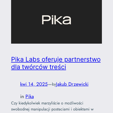
Pika Labs oferuje partnerstwo
dla twórców treści
kwi 14, 2025
—
Jakub Drzewicki
by
in
Pika
Czy kiedykolwiek marzyliście o możliwości
swobodnej manipulacji postaciami i obiektami w